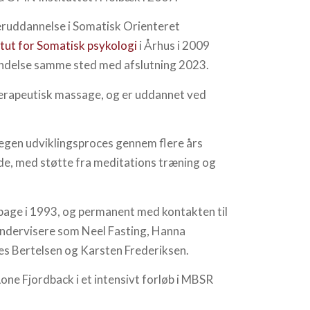
teruddannelse i Somatisk Orienteret
itut for Somatisk psykologi
i Århus i 2009
kendelse samme sted med afslutning 2023.
 terapeutisk massage, og er uddannet ved
egen udviklingsproces gennem flere års
jde, med støtte fra meditations træning og
lbage i 1993, og permanent med kontakten til
 undervisere som Neel Fasting, Hanna
es Bertelsen og Karsten Frederiksen.
one Fjordback i et intensivt forløb i MBSR