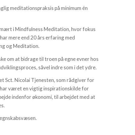
 daglig meditationspraksis på minimum én
mært i Mindfulness Meditation, hvor fokus
 har mere end 20 års erfaring med
ing og Meditation.
ske om at bidrage til troen på egne evner hos
dviklingsproces, såvel indre som i det ydre.
tet Sct. Nicolai Tjenesten, som rådgiver for
har været en vigtig inspirationskilde for
rbejde indenfor økonomi, til arbejdet med at
es.
 regnskabsvæsen.