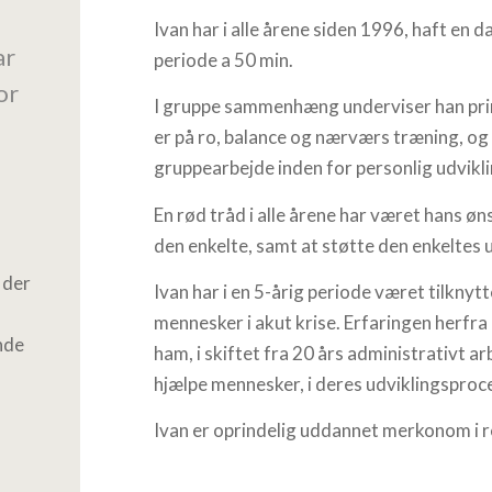
Ivan har i alle årene siden 1996, haft en
ar
periode a 50 min.
or
I gruppe sammenhæng underviser han pri
er på ro, balance og nærværs træning, og
gruppearbejde inden for personlig udvikl
En rød tråd i alle årene har været hans øn
den enkelte, samt at støtte den enkeltes u
 der
Ivan har i en 5-årig periode været tilknyt
mennesker i akut krise. Erfaringen herfra 
nde
ham, i skiftet fra 20 års administrativt a
hjælpe mennesker, i deres udviklingsproc
Ivan er oprindelig uddannet merkonom i