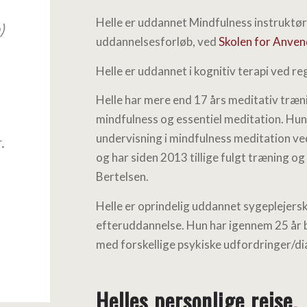
Helle er uddannet Mindfulness instruktør,
)
uddannelsesforløb, ved
Skolen for Anven
Helle er uddannet i kognitiv terapi ved r
Helle har mere end 17 års meditativ træni
mindfulness og essentiel meditation. Hun
undervisning i mindfulness meditation ve
.
og har siden 2013 tillige fulgt træning o
Bertelsen.
Helle er oprindelig uddannet sygeplejersk
efteruddannelse. Hun har igennem 25 år 
med forskellige psykiske udfordringer/di
Helles personlige rejse
.