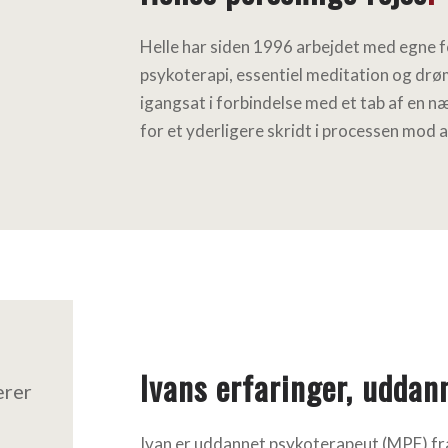
Helle har siden 1996 arbejdet med egne 
psykoterapi, essentiel meditation og dr
igangsat i forbindelse med et tab af en 
for et yderligere skridt i processen mod at 
Ivans erfaringer, uddan
ærer
Ivan er uddannet psykoterapeut (MPF) fra