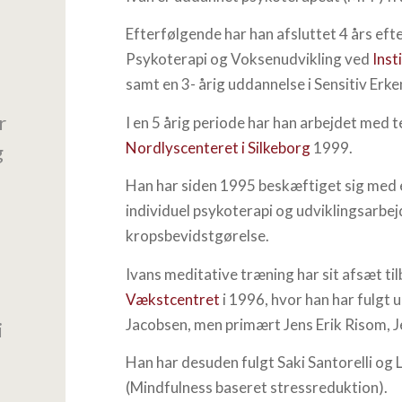
Efterfølgende har han afsluttet 4 års ef
Psykoterapi og Voksenudvikling ved
Inst
samt en 3- årig uddannelse i Sensitiv Er
r
I en 5 årig periode har han arbejdet med
Nordlyscenteret i Silkeborg
1999.
g
Han har siden 1995 beskæftiget sig med 
individuel psykoterapi og udviklingsarbe
kropsbevidstgørelse.
Ivans meditative træning har sit afsæt ti
Vækstcentret
i 1996, hvor han har fulgt
Jacobsen, men primært Jens Erik Risom, J
i
Han har desuden fulgt Saki Santorelli og L
(Mindfulness baseret stressreduktion).